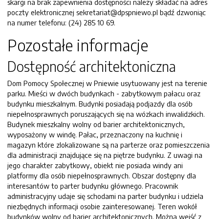
skargi na brak zapewnienia dostępności należy składać na adres
poczty elektronicznej sekretariat@dpspniewo.pl bądź dzwoniąc
na numer telefonu: (24) 285 10 69.
Pozostałe informacje
Dostępność architektoniczna
Dom Pomocy Społecznej w Pniewie usytuowany jest na terenie
parku. Mieści w dwóch budynkach - zabytkowym pałacu oraz
budynku mieszkalnym. Budynki posiadają podjazdy dla osób
niepełnosprawnych poruszających się na wózkach inwalidzkich.
Budynek mieszkalny wolny od barier architektonicznych,
wyposażony w windę. Pałac, przeznaczony na kuchnię i
magazyn które zlokalizowane są na parterze oraz pomieszczenia
dla administracji znajdujące się na piętrze budynku. Z uwagi na
jego charakter zabytkowy, obiekt nie posiada windy ani
platformy dla osób niepełnosprawnych. Obszar dostępny dla
interesantów to parter budynku głównego. Pracownik
administracyjny udaje się schodami na parter budynku i udziela
niezbędnych informacji osobie zainteresowanej. Teren wokół
budynków wolny od barier architektonicznych. Można wejść z