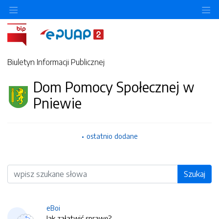
O
Biuletyn Informacji Publicznej
Dom Pomocy Społecznej w
Pniewie
ostatnio dodane
Wyszukiwarka
Szukaj
eBoi
Jak załatwić sprawę?