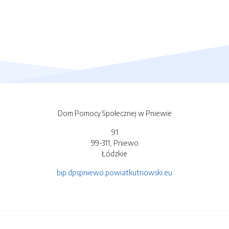
Dom Pomocy Społecznej w Pniewie
91
99-311, Pniewo
Łódzkie
bip.dpspniewo.powiatkutnowski.eu