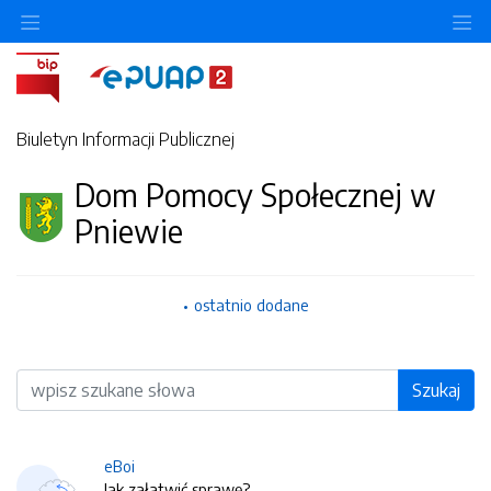
O
Biuletyn Informacji Publicznej
Dom Pomocy Społecznej w
Pniewie
ostatnio dodane
Wyszukiwarka
Szukaj
eBoi
Jak załatwić sprawę?