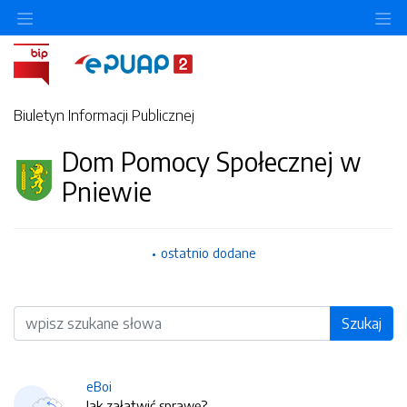
O
Biuletyn Informacji Publicznej
Dom Pomocy Społecznej w
Pniewie
ostatnio dodane
Wyszukiwarka
Szukaj
eBoi
Jak załatwić sprawę?