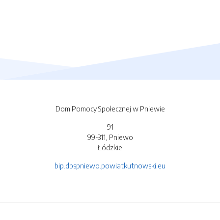
Dom Pomocy Społecznej w Pniewie
91
99-311, Pniewo
Łódzkie
bip.dpspniewo.powiatkutnowski.eu