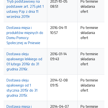
Tryb podstawowy na
2021-10-05
Po terminie
podstawie art. 275 pkt 1
08:51
składania
ustawy Pzp z dnia 11
ofert
września 2019r
Dostawa mięsa i
2016-04-11
Po terminie
produktów mięsnych do
10:57
składania
Domu Pomocy
ofert
Społecznej w Pniewie
Dostawa oleju
2016-01-14
Po terminie
opałowego lekkiego od
09:43
składania
01 lutego 2016r do 31
ofert
grudnia 2016r.
Dostawa oleju
2014-12-08
Po terminie
opałowego od 1
09:15
składania
stycznia 2015r do 31
ofert
grudnia 2015r.
Dostawa mięsa i
2014-04-07
Po terminie