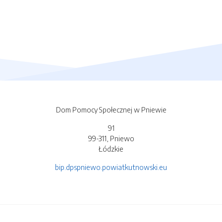
Dom Pomocy Społecznej w Pniewie
91
99-311, Pniewo
Łódzkie
bip.dpspniewo.powiatkutnowski.eu