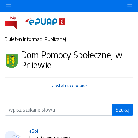
O
Biuletyn Informacji Publicznej
Dom Pomocy Społecznej w
Pniewie
ostatnio dodane
Wyszukiwarka
Szukaj
eBoi
Jak załatwić sprawę?