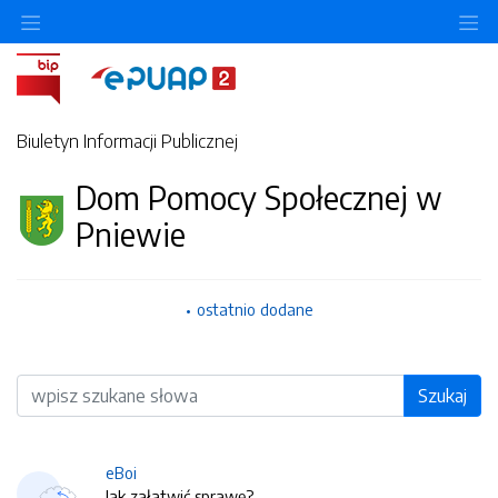
O
Biuletyn Informacji Publicznej
Dom Pomocy Społecznej w
Pniewie
ostatnio dodane
Wyszukiwarka
Szukaj
eBoi
Jak załatwić sprawę?