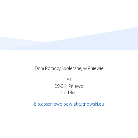
Dom Pomocy Społecznej w Pniewie
91
99-311, Pniewo
Łódzkie
bip.dpspniewo.powiatkutnowski.eu